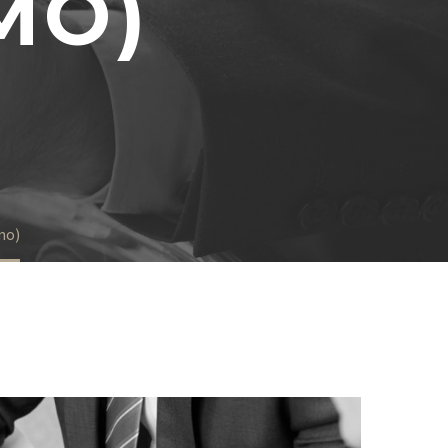
MO)
mo)