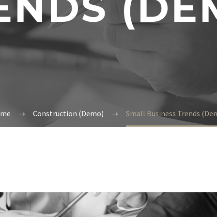
ENDS (DE
ome
Construction (Demo)
Small Business Trends (De