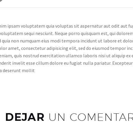
m ipsam voluptatem quia voluptas sit aspernatur aut odit aut fug
voluptatem sequi nesciunt. Neque porro quisquam est, qui dolorem 
ed quia non numquam eius modi tempora incidunt ut labore et d
lor amet, consectetur adipisicing elit, sed do eiusmod tempor inc
niam, quis nostrud exercitation ullamco laboris nisi ut aliquip ex
derit invelit esse cillum dolore eu fugiat nulla pariatur. Excepteu
cia deserunt mollit
DEJAR
UN COMENTAR