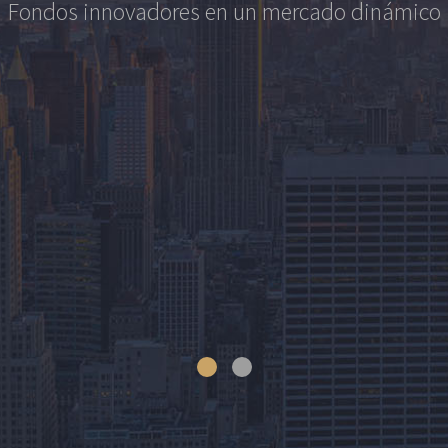
F
o
n
d
o
s
i
n
n
o
v
a
d
o
r
e
s
e
n
u
n
m
e
r
c
a
d
o
d
i
n
á
m
i
c
o
NUESTROS
CONTACTO
FONDOS