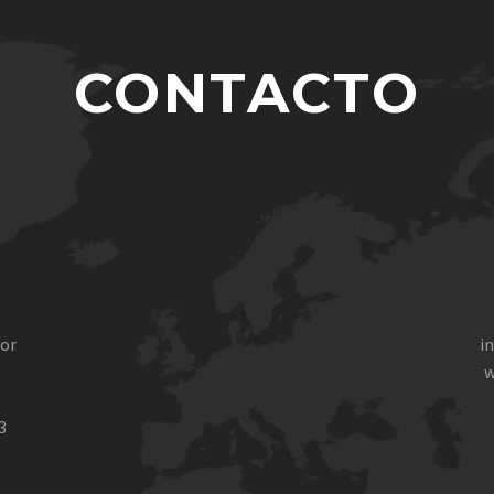
CONTACTO
oor
i
w
3