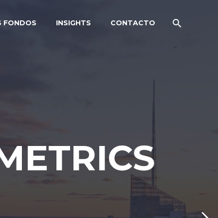
S FONDOS
INSIGHTS
CONTACTO
M
E
T
R
I
C
S