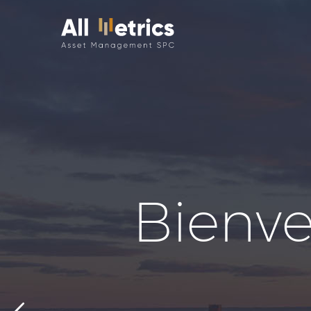
B
i
e
n
v