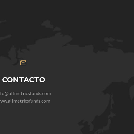


CONTACTO
nfo@allmetricsfunds.com
ww.allmetricsfunds.com