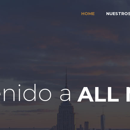
HOME
NUESTRO
e
n
i
d
o
a
A
L
L