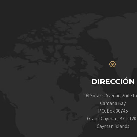


DIRECCIÓN
94 Solaris Avenue,2nd Fl
Camana Bay
P.O. Box 30745
Grand Cayman, KY1-120
Cayman Islands