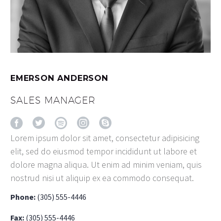
EMERSON ANDERSON
SALES MANAGER
Lorem ipsum dolor sit amet, consectetur adipisicing
elit, sed do eiusmod tempor incididunt ut labore et
dolore magna aliqua. Ut enim ad minim veniam, quis
nostrud nisi ut aliquip ex ea commodo consequat.
Phone:
(305) 555-4446
Fax:
(305) 555-4446