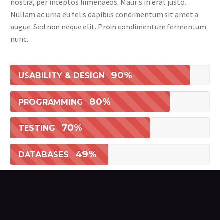
nostra, per inceptos himenaeos. Mauris in erat justo.
Nullam ac urna eu felis dapibus condimentum sit amet a
augue. Sed non neque elit. Proin condimentum fermentum
nunc.
90%
USABILITY & DESIGN
80%
PROGRAMMING
70%
TESTING
49%
DATABASES