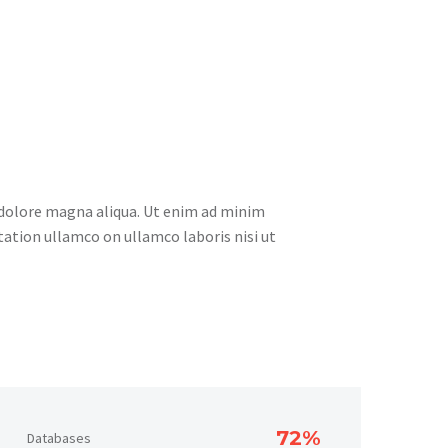
t dolore magna aliqua. Ut enim ad minim
tation ullamco on ullamco laboris nisi ut
72%
Databases