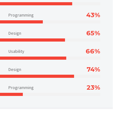
43%
Programming
65%
Design
66%
Usability
74%
Design
23%
Programming