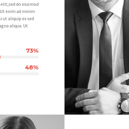
 elit,sed do eiusmod
. Ut enim ad minim
 ut aliquip ex sed
gna aliqua. Ut
73%
48%