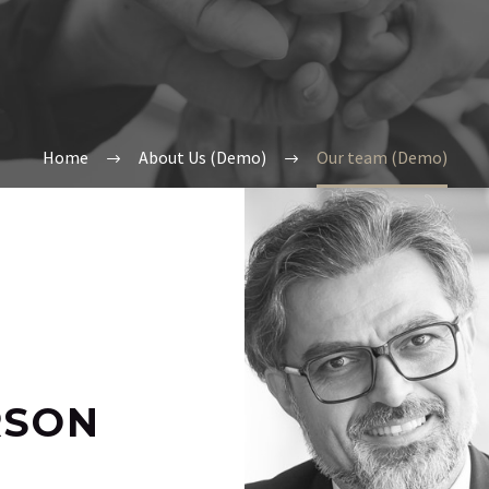
Home
About Us (Demo)
Our team (Demo)
RSON