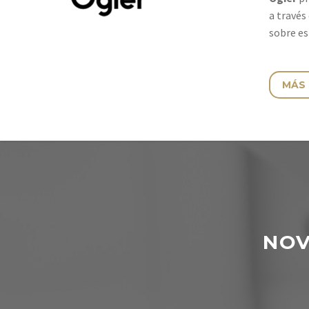
a través
sobre es
MÁS
NOV