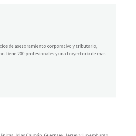
icios de asesoramiento corporativo y tributario,
man tiene 200 profesionales y una trayectoria de mas
itánicas, Islas Caimán, Guernsey, Jersey y Luxemburgo