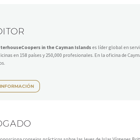
DITOR
terhouseCoopers in the Cayman Islands
es líder global en serv
icinas en 158 países y 250,000 profesionales. En la oficina de Cay
os.
 INFORMACIÓN
OGADO
oporciona consejos prácticos sobre las leyes de Islas Vírgenes Br