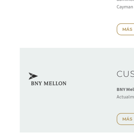
Cayman I
MÁS
CU
BNY Mel
Actualm
MÁS