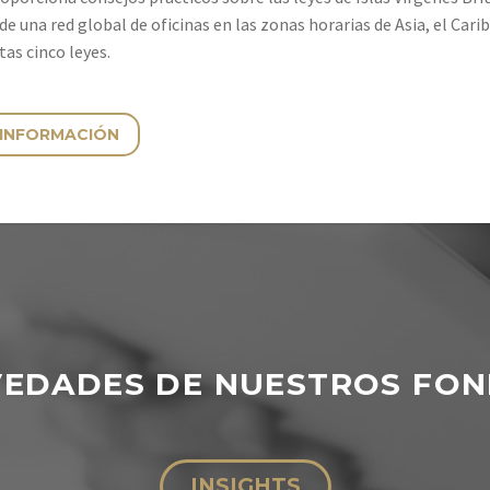
 de una red global de oficinas en las zonas horarias de Asia, el Car
tas cinco leyes.
 INFORMACIÓN
EDADES DE NUESTROS FO
INSIGHTS