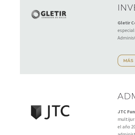
IN
Gletir C
especial
Administ
MÁS
AD
JTC Fun
multijur
el año 2
administ