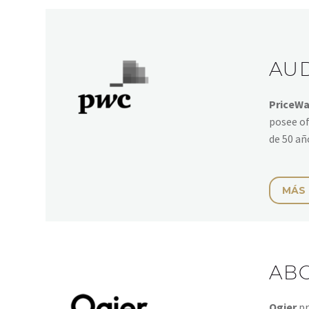
AU
PriceWa
posee of
de 50 añ
MÁS
AB
Ogier
pr