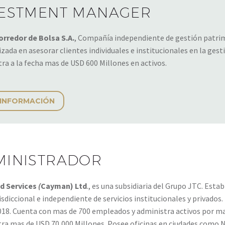
VESTMENT MANAGER
orredor de Bolsa S.A.
, Compañía independiente de gestión patrim
izada en asesorar clientes individuales e institucionales en la gesti
ra a la fecha mas de USD 600 Millones en activos.
 INFORMACIÓN
MINISTRADOR
d Services
(
Cayman) Ltd
., es una subsidiaria del Grupo JTC. Esta
isdiccional e independiente de servicios institucionales y privados
018. Cuenta con mas de
7
00 empleados y administra activos por mas
ra mas de USD 70,000 Millones. Posee oficinas en ciudades como N